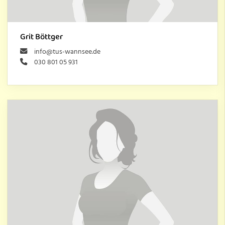
Grit Böttger
info@tus-wannsee.de
030 801 05 931