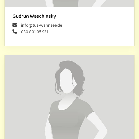
Gudrun Waschinsky
info@tus-wannsee.de
030 801 05 931