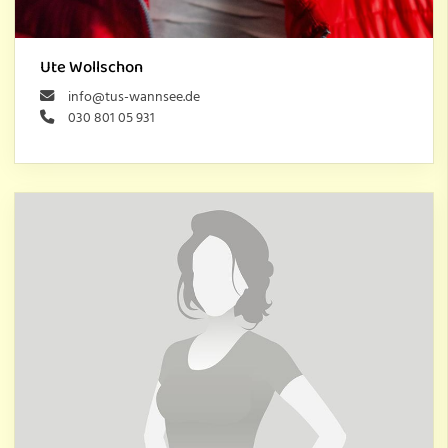
Ute Wollschon
info@tus-wannsee.de
030 801 05 931