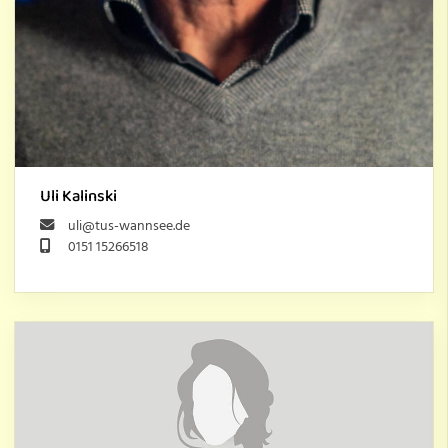
Uli Kalinski
uli@tus-wannsee.de
0151 15266518