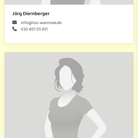
Jörg Diernberger
info@tus-wannsee.de
030 801 05 931