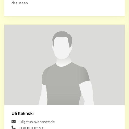
draussen
Uli Kalinski
uli@tus-wannsee.de
030 801 05 931