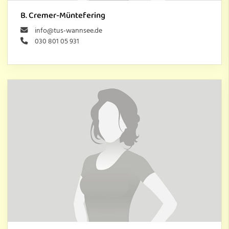
B. Cremer-Müntefering
info@tus-wannsee.de
030 801 05 931