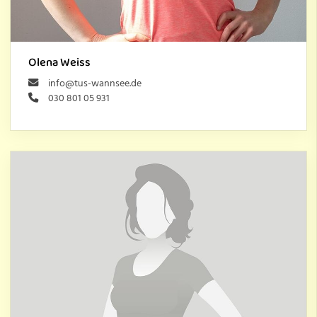
Olena Weiss
info@tus-wannsee.de
030 801 05 931