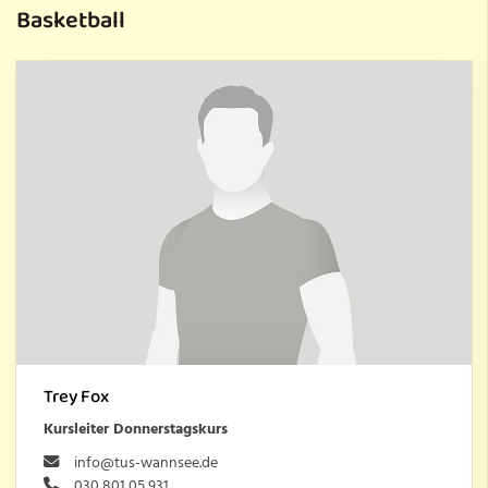
Basketball
Trey Fox
Kursleiter Donnerstagskurs
info@tus-wannsee.de
030 801 05 931