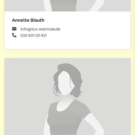
Annette Blauth
info@tus-wannsee.de
030 801 05 931