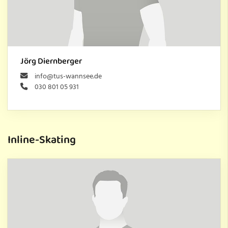
Jörg Diernberger
info@tus-wannsee.de
030 801 05 931
Inline-Skating