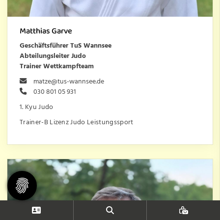
Matthias Garve
Geschäftsführer TuS Wannsee
Abteilungsleiter Judo
Trainer Wettkampfteam
matze@tus-wannsee.de
030 801 05 931
1. Kyu Judo
Trainer-B Lizenz Judo Leistungssport