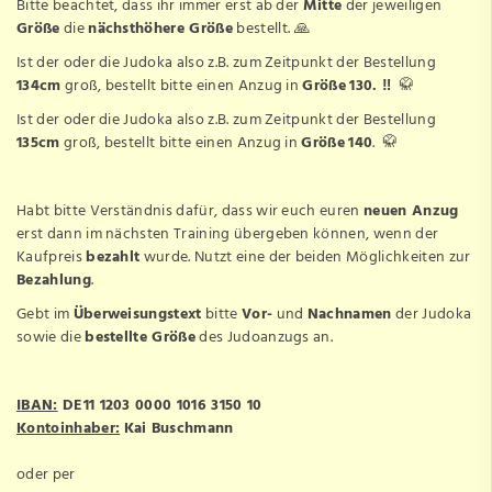
Bitte beachtet, dass ihr immer erst ab der
Mitte
der jeweiligen
Größe
die
nächsthöhere Größe
bestellt. 🙏
Ist der oder die Judoka also z.B. zum Zeitpunkt der Bestellung
134cm
groß, bestellt bitte einen Anzug in
Größe
130. ‼️
🥋
Ist der oder die Judoka also z.B. zum Zeitpunkt der Bestellung
135cm
groß, bestellt bitte einen Anzug in
Größe
140
. 🥋
Habt bitte Verständnis dafür, dass wir euch euren
neuen Anzug
erst dann im nächsten Training übergeben können, wenn der
Kaufpreis
bezahlt
wurde. Nutzt eine der beiden Möglichkeiten zur
Bezahlung
.
Gebt im
Überweisungstext
bitte
Vor-
und
Nachnamen
der Judoka
sowie die
bestellte Größe
des Judoanzugs an.
IBAN:
DE11 1203 0000 1016 3150 10
Kontoinhaber:
Kai Buschmann
oder per