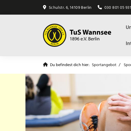
Schulstr. 6, 14109 Berlin
030 801 05 93
Un
In
Du befindest dich hier:
Sportangebot
Spo