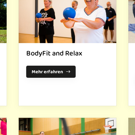
Mitglieder-Service
Ge
Alles zur Mitgliedschaft
TU
Downloads
Sch
Termine
14
Fragen & Antworten
BodyFit and Relax
Mehr erfahren