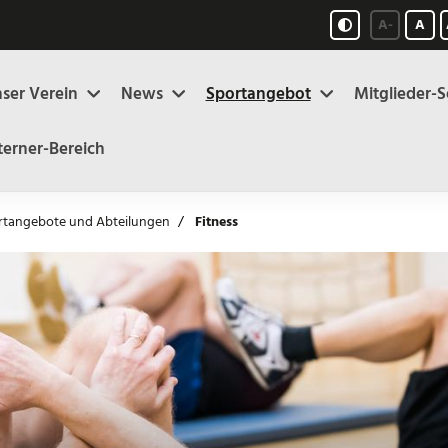
A-
A
1
ser Verein
News
Sportangebot
Mitglieder-S
terner-Bereich
rtangebote und Abteilungen
Fitness