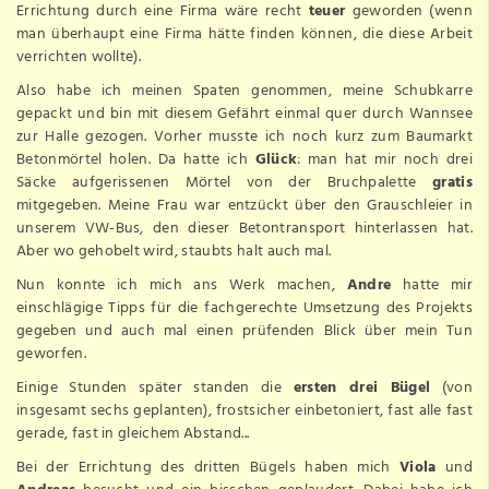
Errichtung durch eine Firma wäre recht
teuer
geworden (wenn
man überhaupt eine Firma hätte finden können, die diese Arbeit
verrichten wollte).
Also habe ich meinen Spaten genommen, meine Schubkarre
gepackt und bin mit diesem Gefährt einmal quer durch Wannsee
zur Halle gezogen. Vorher musste ich noch kurz zum Baumarkt
Betonmörtel holen. Da hatte ich
Glück
: man hat mir noch drei
Säcke aufgerissenen Mörtel von der Bruchpalette
gratis
mitgegeben. Meine Frau war entzückt über den Grauschleier in
unserem VW-Bus, den dieser Betontransport hinterlassen hat.
Aber wo gehobelt wird, staubts halt auch mal.
Nun konnte ich mich ans Werk machen,
Andre
hatte mir
einschlägige Tipps für die fachgerechte Umsetzung des Projekts
gegeben und auch mal einen prüfenden Blick über mein Tun
geworfen.
Einige Stunden später standen die
ersten drei Bügel
(von
insgesamt sechs geplanten), frostsicher einbetoniert, fast alle fast
gerade, fast in gleichem Abstand...
Bei der Errichtung des dritten Bügels haben mich
Viola
und