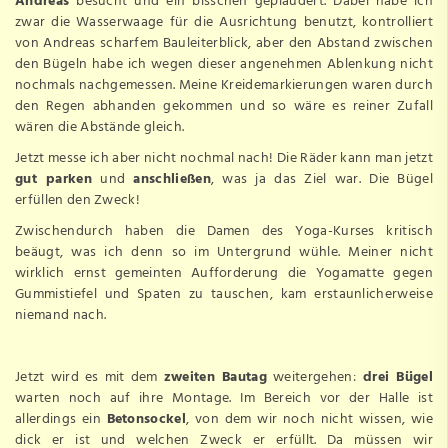
Andreas
besucht und ein bisschen geplaudert. Dabei habe ich
zwar die Wasserwaage für die Ausrichtung benutzt, kontrolliert
von Andreas scharfem Bauleiterblick, aber den Abstand zwischen
den Bügeln habe ich wegen dieser angenehmen Ablenkung nicht
nochmals nachgemessen. Meine Kreidemarkierungen waren durch
den Regen abhanden gekommen und so wäre es reiner Zufall
wären die Abstände gleich.
Jetzt messe ich aber nicht nochmal nach! Die Räder kann man jetzt
gut parken
und
anschließen
, was ja das Ziel war. Die Bügel
erfüllen den Zweck!
Zwischendurch haben die Damen des
Yoga-Kurses
kritisch
beäugt, was ich denn so im Untergrund wühle. Meiner nicht
wirklich ernst gemeinten Aufforderung die Yogamatte gegen
Gummistiefel und Spaten zu tauschen, kam erstaunlicherweise
niemand nach.
Jetzt wird es mit dem
zweiten Bautag
weitergehen:
drei Bügel
warten noch auf ihre Montage. Im Bereich vor der Halle ist
allerdings ein
Betonsockel
, von dem wir noch nicht wissen, wie
dick er ist und welchen Zweck er erfüllt. Da müssen wir