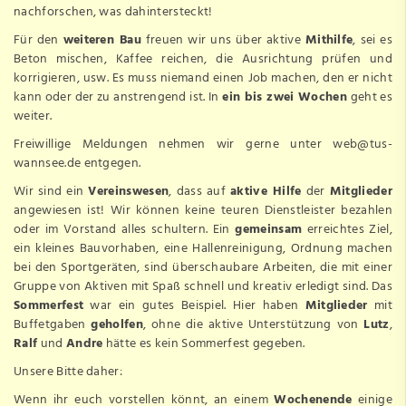
nachforschen, was dahintersteckt!
Für den
weiteren Bau
freuen wir uns über aktive
Mithilfe
, sei es
Beton mischen, Kaffee reichen, die Ausrichtung prüfen und
korrigieren, usw. Es muss niemand einen Job machen, den er nicht
kann oder der zu anstrengend ist. In
ein bis zwei Wochen
geht es
weiter.
Freiwillige Meldungen nehmen wir gerne unter
web@tus-
wannsee.de
entgegen.
Wir sind ein
Vereinswesen
, dass auf
aktive Hilfe
der
Mitglieder
angewiesen ist! Wir können keine teuren Dienstleister bezahlen
oder im Vorstand alles schultern. Ein
gemeinsam
erreichtes Ziel,
ein kleines Bauvorhaben, eine Hallenreinigung, Ordnung machen
bei den Sportgeräten, sind überschaubare Arbeiten, die mit einer
Gruppe von Aktiven mit Spaß schnell und kreativ erledigt sind. Das
Sommerfest
war ein gutes Beispiel. Hier haben
Mitglieder
mit
Buffetgaben
geholfen
, ohne die aktive Unterstützung von
Lutz
,
Ralf
und
Andre
hätte es kein Sommerfest gegeben.
Unsere Bitte daher:
Wenn ihr euch vorstellen könnt, an einem
Wochenende
einige